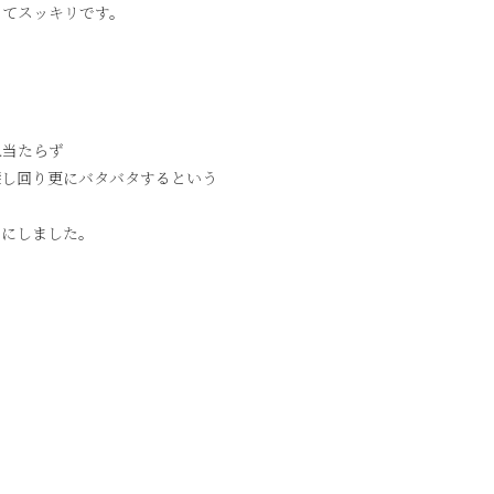
きてスッキリです。
。
見当たらず
探し回り更にバタバタするという
とにしました。