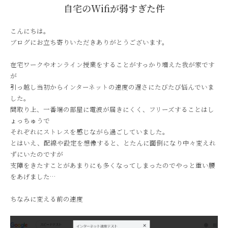
自宅のWifiが弱すぎた件
こんにちは。
ブログにお立ち寄りいただきありがとうございます。
在宅ワークやオンライン授業をすることがすっかり増えた我が家です
が
引っ越し当初からインターネットの速度の遅さにたびたび悩んでいま
した。
間取り上、一番端の部屋に電波が届きにくく、フリーズすることはし
ょっちゅうで
それぞれにストレスを感じながら過ごしていました。
とはいえ、配線や設定を想像すると、とたんに面倒になり中々変えれ
ずにいたのですが
支障をきたすことがあまりにも多くなってしまったのでやっと重い腰
をあげました…
ちなみに変える前の速度