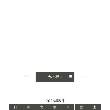
一覧へ戻る
2026年8月
日
月
火
水
木
金
土