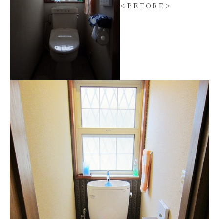
＜ＢＥＦＯＲＥ＞