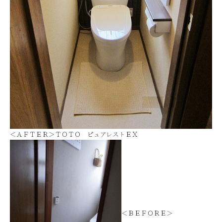
＜ＡＦＴＥＲ＞ＴＯＴＯ ピュアレストＥＸ
＜ＢＥＦＯＲＥ＞