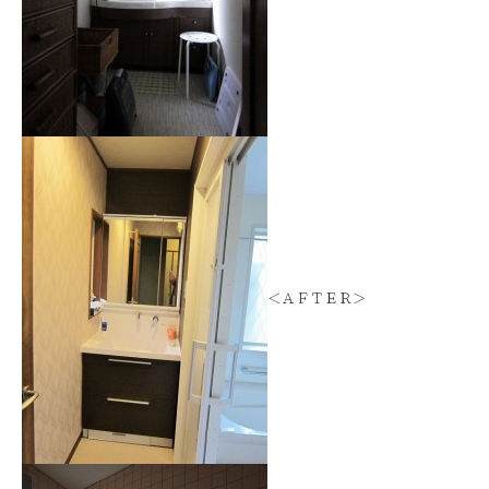
＜ＡＦＴＥＲ＞