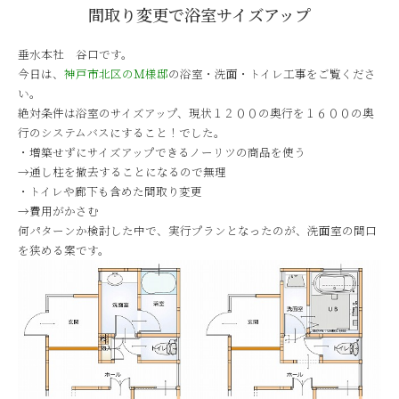
間取り変更で浴室サイズアップ
垂水本社 谷口です。
今日は、
神戸市北区のＭ様邸
の浴室・洗面・トイレ工事をご覧くださ
い。
絶対条件は浴室のサイズアップ、現状１２００の奥行を１６００の奥
行のシステムバスにすること！でした。
・増築せずにサイズアップできるノーリツの商品を使う
→通し柱を撤去することになるので無理
・トイレや廊下も含めた間取り変更
→費用がかさむ
何パターンか検討した中で、実行プランとなったのが、洗面室の間口
を狭める案です。