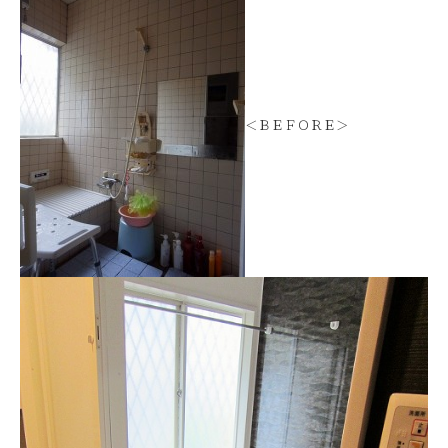
＜ＢＥＦＯＲＥ＞