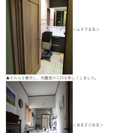
＜ＡＦＴＥＲ＞
▲それらを撤去し、洗面室の入口を新しくしました。
＜ＢＥＦＯＲＥ＞