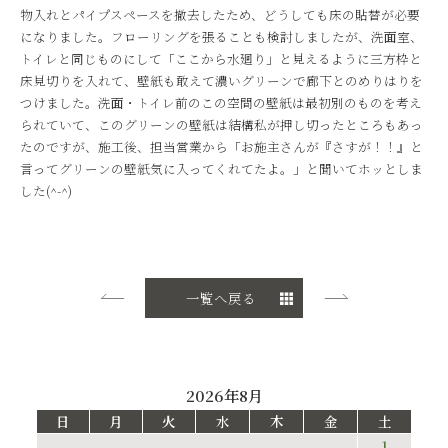
物入れとパイプスペースを撤去したため、どうしても床の貼替が必要
になりました。フローリングを張ることも検討しましたが、洗面室、
トイレと同じものにして「ここから水廻り」と見えるように三方枠と
床見切りを入れて、壁紙も敢えて濃いグリーンで廊下とのめりはりを
つけました。洗面・トイレ前のこの空間の壁紙は最初別のものを考え
られていて、このグリーンの壁紙は結構私が押し切ったところもあっ
たのですが、施工後、担当営業から「お施主さんが『さすが！！』と
言ってグリーンの壁紙気に入ってくれてたよ。」と聞いてホッとしま
した(^-^)
一覧へ戻る
2026年8月
日
月
火
水
木
金
土
1