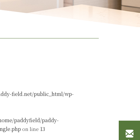
ddy-field.net/public_html/wp-
home/paddyfield/paddy-
ingle.php
on line
13