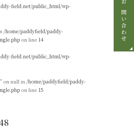
ddy-field.net/public_html/wp-
お問い合わせ
in
/home/paddyfield/paddy-
ingle.php
on line
14
ddy-field.net/public_html/wp-
" on null in
/home/paddyfield/paddy-
ingle.php
on line
15
48