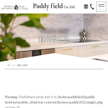
日々のこと
ホーム
>
IMG_6487
Warning
: Undefined array key 0 in
/home/paddyfield/paddy-
field.net/public_html/wp-content/themes/paddy2022/single.php
on line
13