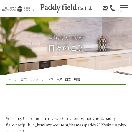
日々のこと
ホーム
>
浴室 リフォーム 神戸 芦屋 西宮 明石
Warning
: Undefined array key 0 in
/home/paddyfield/paddy-
field.net/public_html/wp-content/themes/paddy2022/single.php
on line
13