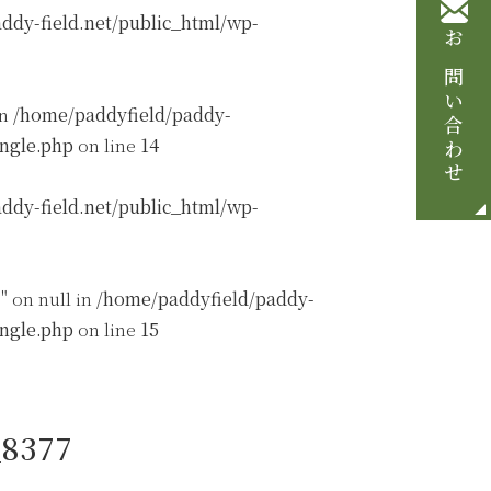
ddy-field.net/public_html/wp-
お問い合わせ
in
/home/paddyfield/paddy-
ingle.php
on line
14
ddy-field.net/public_html/wp-
" on null in
/home/paddyfield/paddy-
ingle.php
on line
15
8377