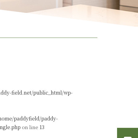
ddy-field.net/public_html/wp-
home/paddyfield/paddy-
ingle.php
on line
13