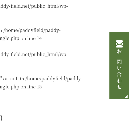
ddy-field.net/public_html/wp-
in
/home/paddyfield/paddy-
ingle.php
on line
14
ddy-field.net/public_html/wp-
お問い合わせ
" on null in
/home/paddyfield/paddy-
ingle.php
on line
15
0