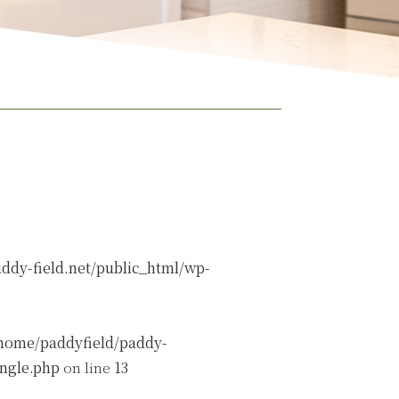
ddy-field.net/public_html/wp-
home/paddyfield/paddy-
ingle.php
on line
13