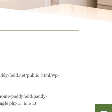
ddy-field.net/public_html/wp-
home/paddyfield/paddy-
ingle.php
on line
13