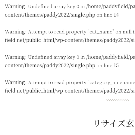
Warning
: Undefined array key 0 in
/home/paddyfield/pa
content/themes/paddy2022/single.php
on line
14
Warning
: Attempt to read property "cat_name" on null 
field.net/public_html/wp-content/themes/paddy2022/s
Warning
: Undefined array key 0 in
/home/paddyfield/pa
content/themes/paddy2022/single.php
on line
15
Warning
: Attempt to read property "category_nicename
field.net/public_html/wp-content/themes/paddy2022/s
リサイズ玄