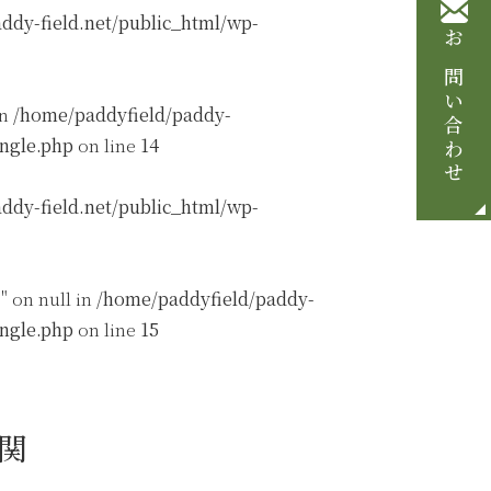
ddy-field.net/public_html/wp-
お問い合わせ
in
/home/paddyfield/paddy-
ingle.php
on line
14
ddy-field.net/public_html/wp-
" on null in
/home/paddyfield/paddy-
ingle.php
on line
15
関