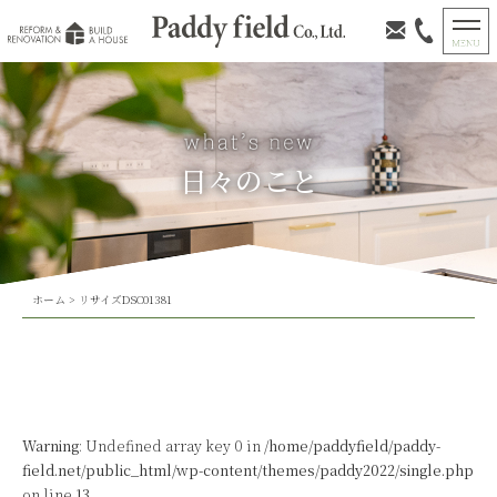
日々のこと
ホーム
>
リサイズDSC01381
Warning
: Undefined array key 0 in
/home/paddyfield/paddy-
field.net/public_html/wp-content/themes/paddy2022/single.php
on line
13