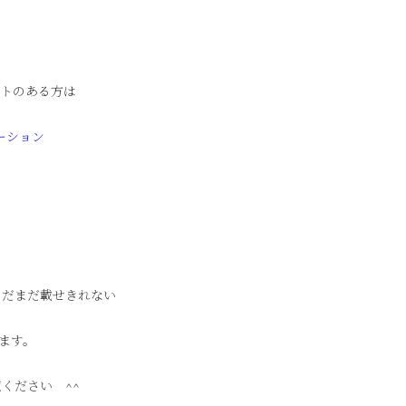
ントのある方は
ーション
まだまだ載せきれない
ります。
ください ^^