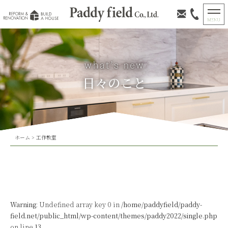
日々のこと
ホーム
>
工作教室
Warning
: Undefined array key 0 in
/home/paddyfield/paddy-
field.net/public_html/wp-content/themes/paddy2022/single.php
on line
13