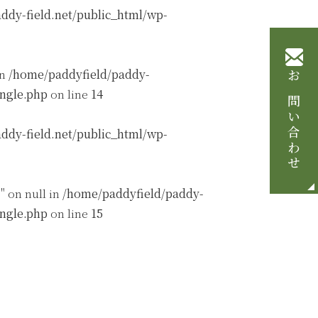
ddy-field.net/public_html/wp-
in
/home/paddyfield/paddy-
お問い合わせ
ingle.php
on line
14
ddy-field.net/public_html/wp-
" on null in
/home/paddyfield/paddy-
ingle.php
on line
15