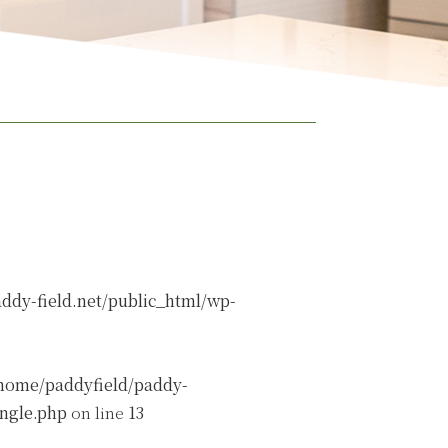
ddy-field.net/public_html/wp-
home/paddyfield/paddy-
ingle.php
on line
13