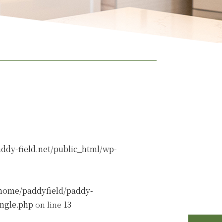
ddy-field.net/public_html/wp-
home/paddyfield/paddy-
ingle.php
on line
13