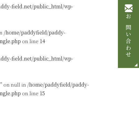
ddy-field.net/public_html/wp-
お問い合わせ
in
/home/paddyfield/paddy-
ingle.php
on line
14
ddy-field.net/public_html/wp-
" on null in
/home/paddyfield/paddy-
ingle.php
on line
15