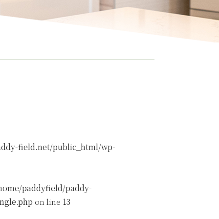
ddy-field.net/public_html/wp-
home/paddyfield/paddy-
ingle.php
on line
13