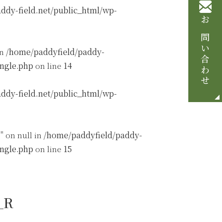
ddy-field.net/public_html/wp-
お問い合わせ
in
/home/paddyfield/paddy-
ingle.php
on line
14
ddy-field.net/public_html/wp-
" on null in
/home/paddyfield/paddy-
ingle.php
on line
15
_R