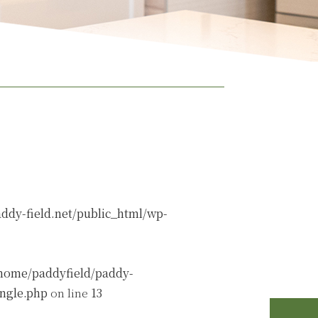
ddy-field.net/public_html/wp-
home/paddyfield/paddy-
ingle.php
on line
13