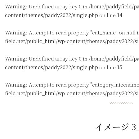
Warning
: Undefined array key 0 in
/home/paddyfield/pa
content/themes/paddy2022/single.php
on line
14
Warning
: Attempt to read property "cat_name" on null 
field.net/public_html/wp-content/themes/paddy2022/s
Warning
: Undefined array key 0 in
/home/paddyfield/pa
content/themes/paddy2022/single.php
on line
15
Warning
: Attempt to read property "category_nicename
field.net/public_html/wp-content/themes/paddy2022/s
イメージ 3