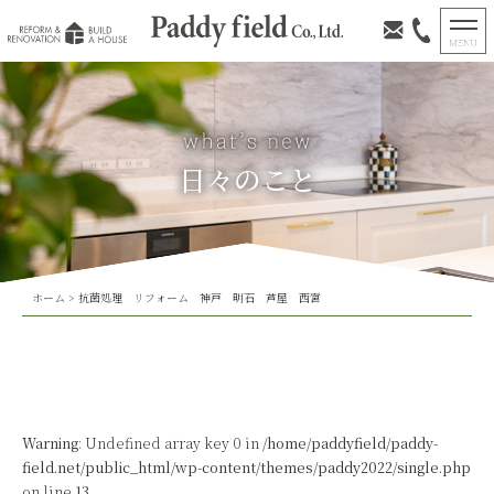
日々のこと
ホーム
>
抗菌処理 リフォーム 神戸 明石 芦屋 西宮
Warning
: Undefined array key 0 in
/home/paddyfield/paddy-
field.net/public_html/wp-content/themes/paddy2022/single.php
on line
13