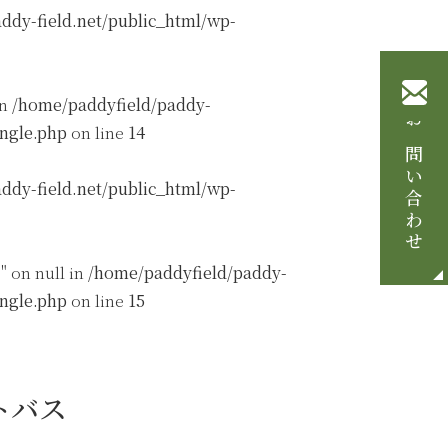
ddy-field.net/public_html/wp-
in
/home/paddyfield/paddy-
ingle.php
on line
14
お問い合わせ
ddy-field.net/public_html/wp-
" on null in
/home/paddyfield/paddy-
ingle.php
on line
15
トバス