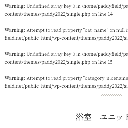
Warning
: Undefined array key 0 in
/home/paddyfield/pa
content/themes/paddy2022/single.php
on line
14
Warning
: Attempt to read property "cat_name" on null 
field.net/public_html/wp-content/themes/paddy2022/s
Warning
: Undefined array key 0 in
/home/paddyfield/pa
content/themes/paddy2022/single.php
on line
15
Warning
: Attempt to read property "category_nicename
field.net/public_html/wp-content/themes/paddy2022/s
浴室 ユニッ