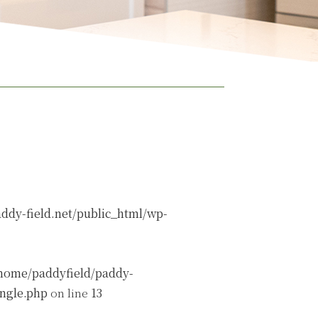
ddy-field.net/public_html/wp-
home/paddyfield/paddy-
ingle.php
on line
13