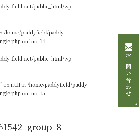
ddy-field.net/public_html/wp-
in
/home/paddyfield/paddy-
ingle.php
on line
14
ddy-field.net/public_html/wp-
お問い合わせ
" on null in
/home/paddyfield/paddy-
ingle.php
on line
15
161542_group_8