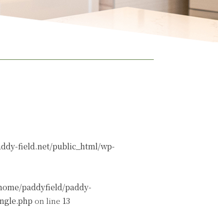
ddy-field.net/public_html/wp-
home/paddyfield/paddy-
ingle.php
on line
13