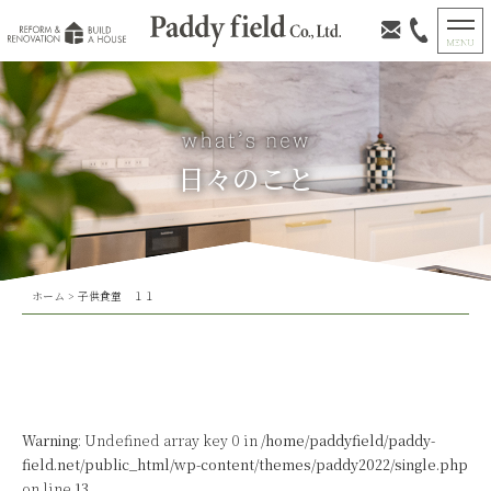
日々のこと
ホーム
>
子供食堂 １１
Warning
: Undefined array key 0 in
/home/paddyfield/paddy-
field.net/public_html/wp-content/themes/paddy2022/single.php
on line
13