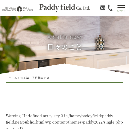
日々のこと
ホーム
>
加工済 ７月鍋コンロ
Warning
: Undefined array key 0 in
/home/paddyfield/paddy-
field.net/public_html/wp-content/themes/paddy2022/single.php
on line
13