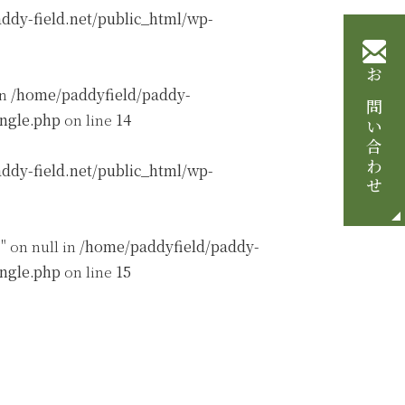
ddy-field.net/public_html/wp-
お問い合わせ
in
/home/paddyfield/paddy-
ingle.php
on line
14
ddy-field.net/public_html/wp-
" on null in
/home/paddyfield/paddy-
ingle.php
on line
15