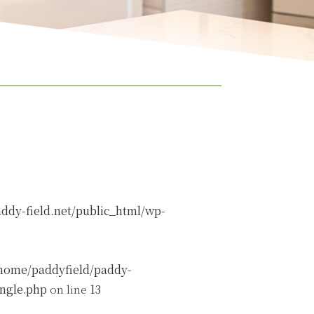
ddy-field.net/public_html/wp-
home/paddyfield/paddy-
ingle.php
on line
13