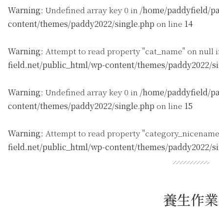
Warning
: Undefined array key 0 in
/home/paddyfield/pa
content/themes/paddy2022/single.php
on line
14
Warning
: Attempt to read property "cat_name" on null 
field.net/public_html/wp-content/themes/paddy2022/s
Warning
: Undefined array key 0 in
/home/paddyfield/pa
content/themes/paddy2022/single.php
on line
15
Warning
: Attempt to read property "category_nicename
field.net/public_html/wp-content/themes/paddy2022/s
養生作業