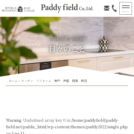
日々のこと
ホーム
>
キッチン リフォーム 神戸 芦屋 西宮 明石
Warning
: Undefined array key 0 in
/home/paddyfield/paddy-
field.net/public_html/wp-content/themes/paddy2022/single.php
on line
13