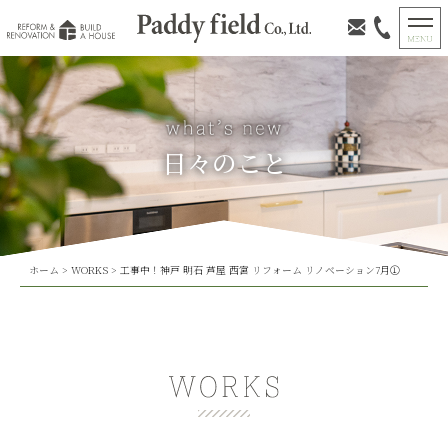
日々のこと
ホーム
>
WORKS
>
工事中！神戸 明石 芦屋 西宮 リフォーム リノベーション7月①