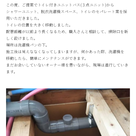
この度、ご提案でトイレ付きユニットバス(３点ユニット)から
シャワーユニット、脱衣洗濯機スペース、トイレのセパレート案を採
用いただきました。
トイレの位置を大きく移動しました。
配管距離が以前より長くなるため、職人さんと相談して、掃除口を新
しく設けました。
場所は洗濯機パンの下。
施工後は見えななくなってしまいますが、何かあった際、洗濯機を
移動したら、簡単にメンテナンスができます。
まだお会いしていないオーナー様を思いながら、現場は進行していき
ます。