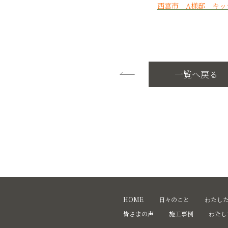
西宮市 A様邸 キッ
一覧へ戻る
HOME
日々のこと
わたし
皆さまの声
施工事例
わたし