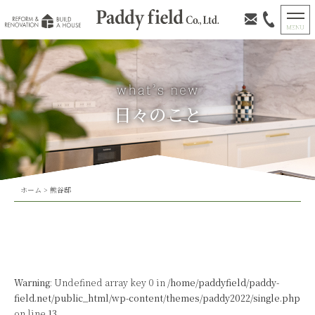
日々のこと
ホーム
>
熊谷邸
Warning
: Undefined array key 0 in
/home/paddyfield/paddy-
field.net/public_html/wp-content/themes/paddy2022/single.php
on line
13