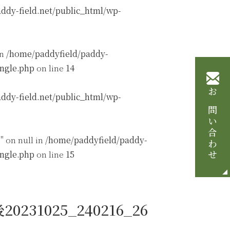
ddy-field.net/public_html/wp-
in
/home/paddyfield/paddy-
ingle.php
on line
14
ddy-field.net/public_html/wp-
お問い合わせ
" on null in
/home/paddyfield/paddy-
ingle.php
on line
15
231025_240216_26