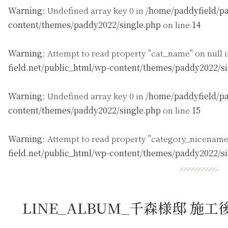
Warning
: Undefined array key 0 in
/home/paddyfield/pa
content/themes/paddy2022/single.php
on line
14
Warning
: Attempt to read property "cat_name" on null 
field.net/public_html/wp-content/themes/paddy2022/s
Warning
: Undefined array key 0 in
/home/paddyfield/pa
content/themes/paddy2022/single.php
on line
15
Warning
: Attempt to read property "category_nicename
field.net/public_html/wp-content/themes/paddy2022/s
LINE_ALBUM_千森様邸 施工後20