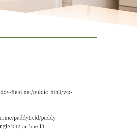
ddy-field.net/public_html/wp-
home/paddyfield/paddy-
ingle.php
on line
13