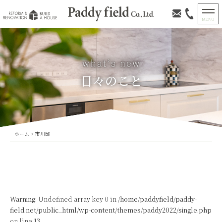
日々のこと
ホーム
>
市川邸
Warning
: Undefined array key 0 in
/home/paddyfield/paddy-
field.net/public_html/wp-content/themes/paddy2022/single.php
on line
13