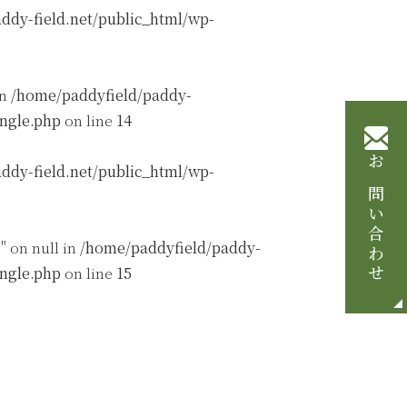
ddy-field.net/public_html/wp-
in
/home/paddyfield/paddy-
ingle.php
on line
14
ddy-field.net/public_html/wp-
お問い合わせ
" on null in
/home/paddyfield/paddy-
ingle.php
on line
15