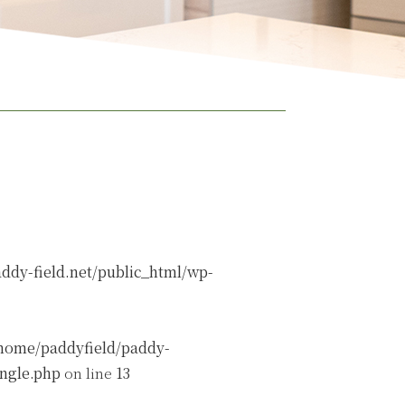
ddy-field.net/public_html/wp-
home/paddyfield/paddy-
ingle.php
on line
13