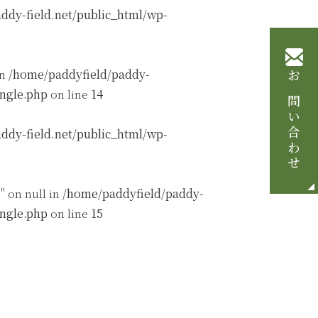
ddy-field.net/public_html/wp-
in
/home/paddyfield/paddy-
お問い合わせ
ingle.php
on line
14
ddy-field.net/public_html/wp-
" on null in
/home/paddyfield/paddy-
ingle.php
on line
15