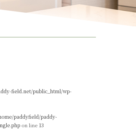
ddy-field.net/public_html/wp-
home/paddyfield/paddy-
ingle.php
on line
13