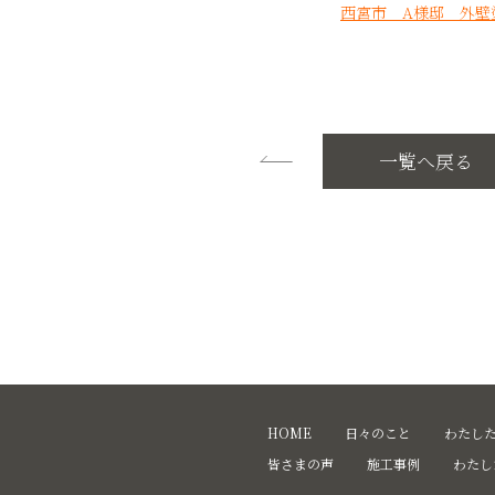
西宮市 A様邸 外壁
一覧へ戻る
HOME
日々のこと
わたし
皆さまの声
施工事例
わたし