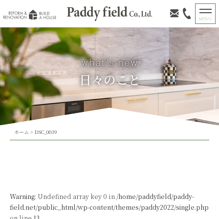
日々のこと
ホーム
>
DSC_0039
Warning
: Undefined array key 0 in
/home/paddyfield/paddy-
field.net/public_html/wp-content/themes/paddy2022/single.php
on line
13