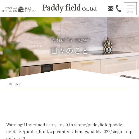
日々のこと
ホーム
>
Warning
: Undefined array key 0 in
/home/paddyfield/paddy-
field.net/public_html/wp-content/themes/paddy2022/single.php
on line
13