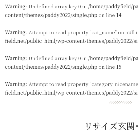
Warning
: Undefined array key 0 in
/home/paddyfield/pa
content/themes/paddy2022/single.php
on line
14
Warning
: Attempt to read property "cat_name" on null 
field.net/public_html/wp-content/themes/paddy2022/s
Warning
: Undefined array key 0 in
/home/paddyfield/pa
content/themes/paddy2022/single.php
on line
15
Warning
: Attempt to read property "category_nicename
field.net/public_html/wp-content/themes/paddy2022/s
リサイズ玄関