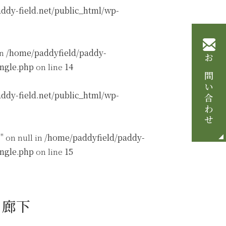
ddy-field.net/public_html/wp-
in
/home/paddyfield/paddy-
お問い合わせ
ingle.php
on line
14
ddy-field.net/public_html/wp-
" on null in
/home/paddyfield/paddy-
ingle.php
on line
15
･廊下