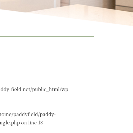
ddy-field.net/public_html/wp-
home/paddyfield/paddy-
ingle.php
on line
13