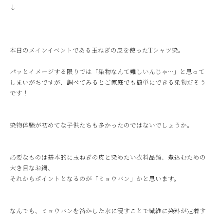
↓
本日のメインイベントである玉ねぎの皮を使ったTシャツ染。
パッとイメージする限りでは「染物なんて難しいんじゃ…」と思って
しまいがちですが、調べてみるとご家庭でも簡単にできる染物だそう
です！
染物体験が初めてな子供たちも多かったのではないでしょうか。
必要なものは基本的に玉ねぎの皮と染めたい衣料品類、煮込むための
大き目なお鍋、
それからポイントとなるのが「ミョウバン」かと思います。
なんでも、ミョウバンを溶かした水に浸すことで繊維に染料が定着す