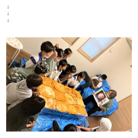
↓
↓
↓