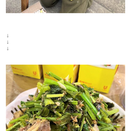
↓
↓
↓