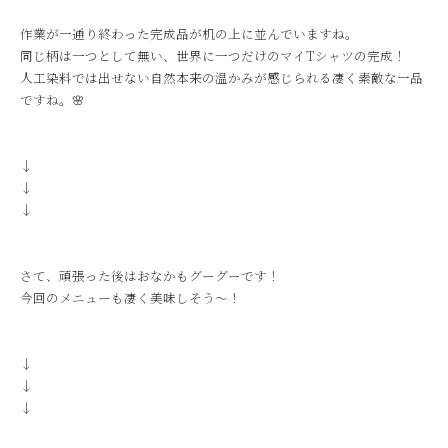
作業が一通り終わった完成品が机の上に並んでいますね。
同じ柄は一つとして無い、世界に一つだけのマイTシャツの完成！
人工染料では出せない自然本来の温かみが感じられる凄く素敵な一品
ですね。🌸
↓
↓
↓
さて、頑張った後はおなかもグーグーです！
今回のメニューも凄く美味しそう～！
↓
↓
↓